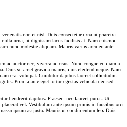
 venenatis non et nisl. Duis consectetur urna ut pharetra
 nulla urna, ut dignissim lacus facilisis at. Nam euismod
ssim nunc molestie aliquam. Mauris varius arcu eu ante
ium ac auctor nec, viverra ac risus. Nunc congue eu diam a
rna. Duis sit amet gravida mauris, quis eleifend neque. Nam
uam erat volutpat. Curabitur dapibus laoreet sollicitudin.
ittis. Proin a ante eget tortor egestas vehicula nec sed
itur hendrerit dapibus. Praesent nec laoreet purus. Ut
t placerat vel. Vestibulum ante ipsum primis in faucibus orci
um massa ipsum ac justo. Mauris ut condimentum leo. Duis