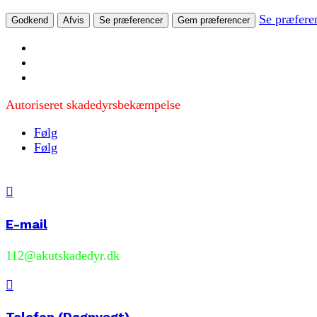
Se præfere
Godkend
Afvis
Se præferencer
Gem præferencer
Autoriseret skadedyrsbekæmpelse
Følg
Følg

E-mail
112@akutskadedyr.dk

Telefon (Døgnvagt)