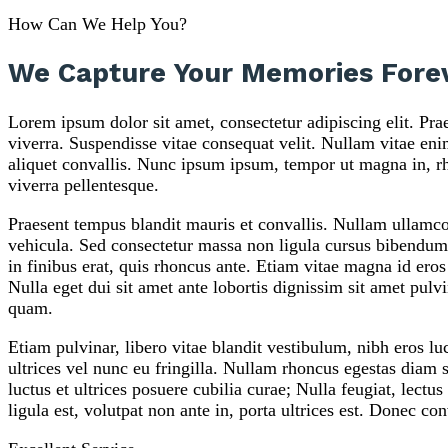
How Can We Help You?
We Capture Your Memories Fore
Lorem ipsum dolor sit amet, consectetur adipiscing elit. Prae
viverra. Suspendisse vitae consequat velit. Nullam vitae en
aliquet convallis. Nunc ipsum ipsum, tempor ut magna in, r
viverra pellentesque.
Praesent tempus blandit mauris et convallis. Nullam ullamcor
vehicula. Sed consectetur massa non ligula cursus bibendum. 
in finibus erat, quis rhoncus ante. Etiam vitae magna id ero
Nulla eget dui sit amet ante lobortis dignissim sit amet pulv
quam.
Etiam pulvinar, libero vitae blandit vestibulum, nibh eros lu
ultrices vel nunc eu fringilla. Nullam rhoncus egestas diam 
luctus et ultrices posuere cubilia curae; Nulla feugiat, lec
ligula est, volutpat non ante in, porta ultrices est. Donec con