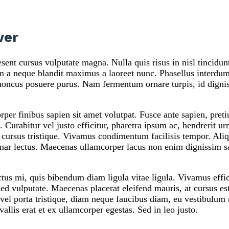
ver
sent cursus vulputate magna. Nulla quis risus in nisl tincidunt
im a neque blandit maximus a laoreet nunc. Phasellus interdum
honcus posuere purus. Nam fermentum ornare turpis, id digni
per finibus sapien sit amet volutpat. Fusce ante sapien, pret
Curabitur vel justo efficitur, pharetra ipsum ac, hendrerit u
s cursus tristique. Vivamus condimentum facilisis tempor. Aliq
inar lectus. Maecenas ullamcorper lacus non enim dignissim sag
ctus mi, quis bibendum diam ligula vitae ligula. Vivamus effic
sed vulputate. Maecenas placerat eleifend mauris, at cursus es
tus vel porta tristique, diam neque faucibus diam, eu vestibul
vallis erat et ex ullamcorper egestas. Sed in leo justo.