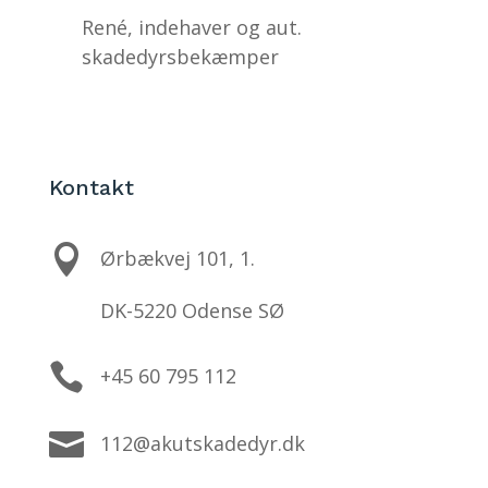
René, indehaver og aut.
skadedyrsbekæmper
Kontakt

Ørbækvej 101, 1.
DK-5220 Odense SØ

+45 60 795 112

112@akutskadedyr.dk