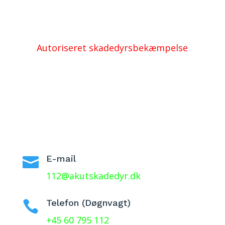
Autoriseret skadedyrsbekæmpelse
E-mail

112@akutskadedyr.dk
Telefon (Døgnvagt)

+45 60 795 112