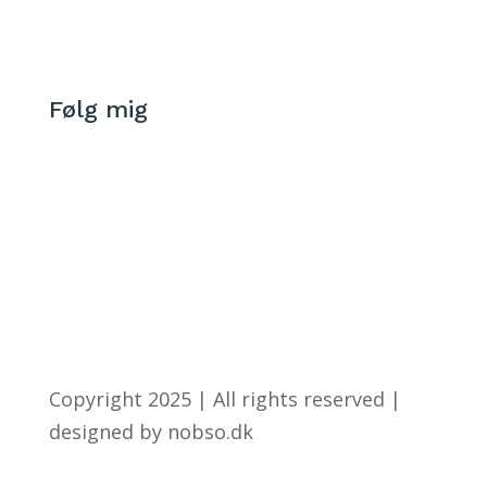
Døgnvagt +45 60 795 112
112@akutskadedyr.dk
Følg mig
Copyright 2025 | All rights reserved |
designed by nobso.dk