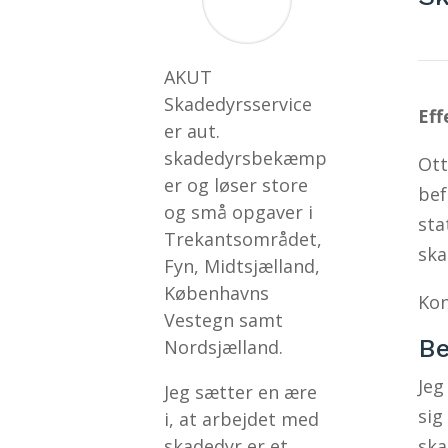
AKUT
Skadedyrsservice
Eff
er aut.
skadedyrsbekæmp
Ott
er og løser store
bef
og små opgaver i
sta
Trekantsområdet,
ska
Fyn, Midtsjælland,
Københavns
Kon
Vestegn samt
Be
Nordsjælland.
Jeg
Jeg sætter en ære
sig
i, at arbejdet med
skadedyr er et
ska