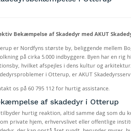
ektiv Bekæmpelse af Skadedyr med AKUT Skadedy
erup er Nordfyns største by, beliggende mellem B
olkning på cirka 5.000 indbyggere. Byen har en rig h
tionsby, hvilket afspejles i dens kultur og arkitektur
dedyrsproblemer i Otterup, er AKUT Skadedyrsservice
takt os på 60 795 112 for hurtig assistance.
kæmpelse af skadedyr i Otterup
 tilbyder hurtig reaktion, altid samme dag som du 
 om private hjem, erhvervslivet eller offentlige insti
dedyr, der kan opstå året rundt, herunder myrer, 