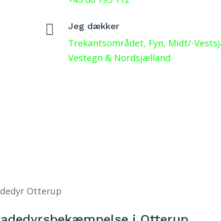

Jeg dækker
Trekantsområdet, Fyn, Midt/-Vests
Vestegn & Nordsjælland
dedyr Otterup
adedyrsbekæmpelse i Otterup