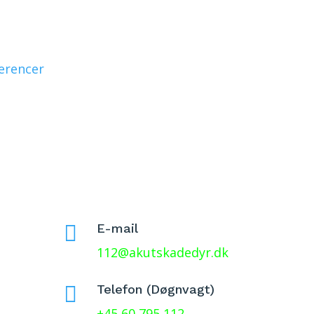
erencer

E-mail
112@akutskadedyr.dk

Telefon (Døgnvagt)
+45 60 795 112