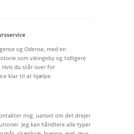
rsservice
ogense og Odense, med en
istorie som vikingeby og tidligere
. Hvis du står over for
 klar til at hjælpe.
kontakter mig, uanset om det drejer
tutioner. Jeg kan håndtere alle typer
husmår, skægkræ, hvepse, møl, mus,