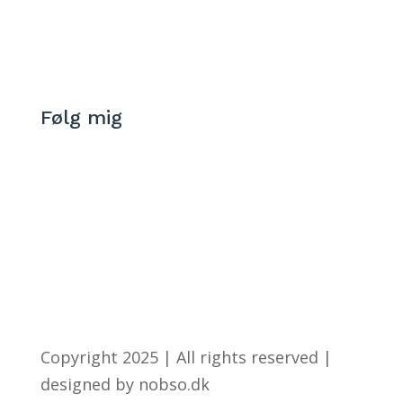
Døgnvagt +45 60 795 112
112@akutskadedyr.dk
Følg mig
Copyright 2025 | All rights reserved |
designed by nobso.dk