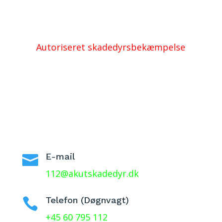
Autoriseret skadedyrsbekæmpelse
E-mail

112@akutskadedyr.dk
Telefon (Døgnvagt)

+45 60 795 112