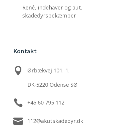
René, indehaver og aut.
skadedyrsbekæmper
Kontakt

Ørbækvej 101, 1.
DK-5220 Odense SØ

+45 60 795 112

112@akutskadedyr.dk