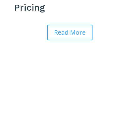
Pricing
Read More
Pricing
Our Packages
Vivamus tincidunt ac enim pulvinar