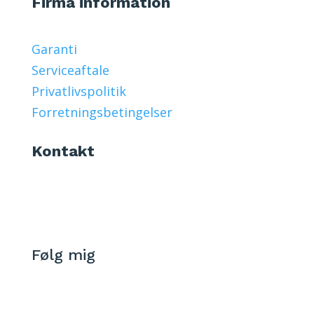
Firma information
Garanti
Serviceaftale
Privatlivspolitik
Forretningsbetingelser
Kontakt
Døgnvagt +45 60 795 112
112@akutskadedyr.dk
Følg mig