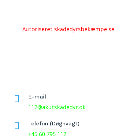
Autoriseret skadedyrsbekæmpelse

E-mail
112@akutskadedyr.dk

Telefon (Døgnvagt)
+45 60 795 112