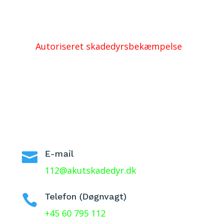
Autoriseret skadedyrsbekæmpelse
E-mail

112@akutskadedyr.dk
Telefon (Døgnvagt)

+45 60 795 112