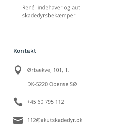
René, indehaver og aut.
skadedyrsbekæmper
Kontakt

Ørbækvej 101, 1.
DK-5220 Odense SØ

+45 60 795 112

112@akutskadedyr.dk