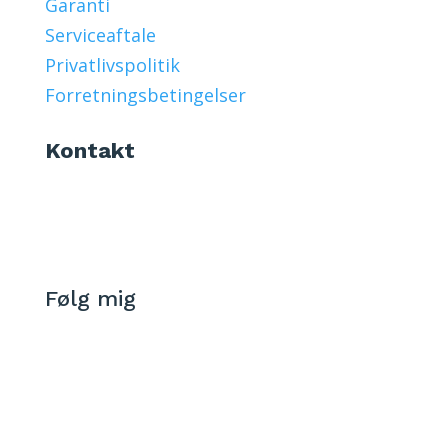
Garanti
Serviceaftale
Privatlivspolitik
Forretningsbetingelser
Kontakt
Døgnvagt +45 60 795 112
112@akutskadedyr.dk
Følg mig