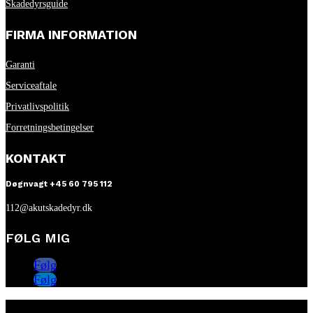
Skadedyrsguide
FIRMA INFORMATION
Garanti
Serviceaftale
Privatlivspolitik
Forretningsbetingelser
KONTAKT
Døgnvagt +45 60 795 112
112@akutskadedyr.dk
FØLG MIG
Følg
Følg