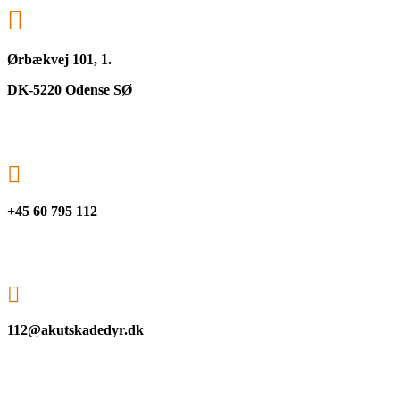

Ørbækvej 101, 1.
DK-5220 Odense SØ

+45 60 795 112

112@akutskadedyr.dk