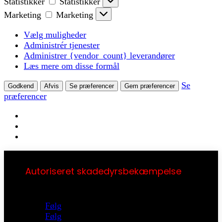
Statistikker
Statistikker
Marketing
Marketing
Vælg muligheder
Administrér tjenester
Administrer {vendor_count} leverandører
Læs mere om disse formål
Se
Godkend
Afvis
Se præferencer
Gem præferencer
præferencer
Autoriseret skadedyrsbekæmpelse
Følg
Følg